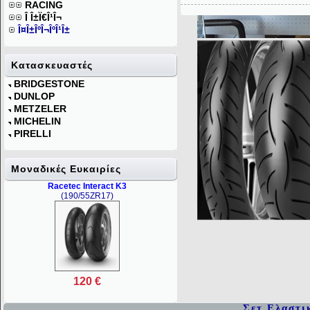
RACING
Î Î±Ï€Î¹Î¬
Î¤Î±ÎºÎ¬ÎºÎ¹Î±
Κατασκευαστές
BRIDGESTONE
DUNLOP
METZELER
MICHELIN
PIRELLI
Mοναδικές Ευκαιρίες
Racetec Interact K3
(190/55ZR17)
120 €
Σετ Ελαστι