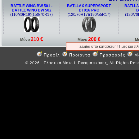
BATTLE WING BW 501 -
BATLLAX SUPERSPORT
BATLLA
BATTLE WING BW 502
BT016 PRO
B
(110/80R19)(150/70R17)
(120/70R17)(190/55R17)
(120/70
210 €
200 €
Μόνο
Μόνο
Μ
Σελίδα υπό κατασκευή! Τιμές και π
Προφίλ
Προϊόντα
Προσφορές
M
©
2026 - Ελαστικά Μοτο Ι. Πνευματικάκης, All Rights Res