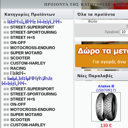
ΠΡΟΙΟΝΤΑ ΤΗΣ ΚΑΤΗΓΟΡΙΑΣ :
ÎœÎµÏ„
Κατηγορίες Προϊόντων
Όλα τα προϊόντα
Φώτο
ÎšÎ±Î¹Î½Î¿ÏÏÎ³Î¹Î± Î•Î»Î±ÏƒÏ„Î¹ÎºÎ¬
Σε
STREET-SUPERSPORT
STREET-SPORTOURING
Προβολή
STREET H+S
ON-OFF
MOTOCROSS-ENDURO
SUPER MOTARD
SCOOTER
CUSTOM-HARLEY
RACING
Î Î±Ï€Î¹Î¬
Νέες Παραλαβές
ÎœÎµÏ„Î±Ï‡ÎµÎ¹ÏÎ¹ÏƒÎ¼Î­Î½Î±
Î•Î»Î±ÏƒÏ„Î¹ÎºÎ¬
Anakee III
STREET-SUPERSPORT
(150/70R17)
STREET-SPORTOURING
STREET H+S
ON-OFF
MOTOCROSS-ENDURO
SUPER MOTARD
SCOOTER
CUSTOM-HARLEY
130 €