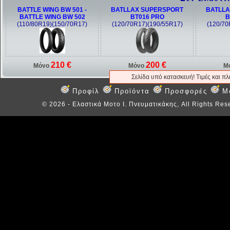
BATTLE WING BW 501 -
BATLLAX SUPERSPORT
BATLLA
BATTLE WING BW 502
BT016 PRO
B
(110/80R19)(150/70R17)
(120/70R17)(190/55R17)
(120/70
210 €
200 €
Μόνο
Μόνο
Μ
Σελίδα υπό κατασκευή! Τιμές και π
Προφίλ
Προϊόντα
Προσφορές
M
©
2026 - Ελαστικά Μοτο Ι. Πνευματικάκης, All Rights Res