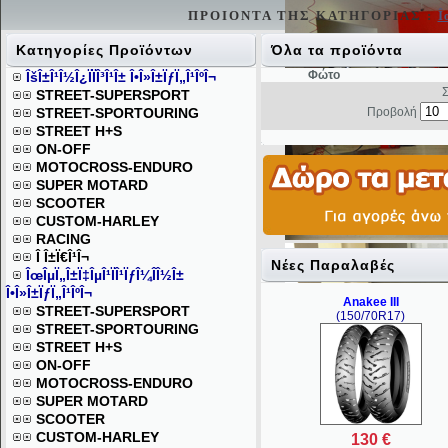
ΠΡΟΙΟΝΤΑ ΤΗΣ ΚΑΤΗΓΟΡΙΑΣ :
Î
Κατηγορίες Προϊόντων
Όλα τα προϊόντα
Φώτο
ÎšÎ±Î¹Î½Î¿ÏÏÎ³Î¹Î± Î•Î»Î±ÏƒÏ„Î¹ÎºÎ¬
Σε
STREET-SUPERSPORT
STREET-SPORTOURING
Προβολή
STREET H+S
ON-OFF
MOTOCROSS-ENDURO
SUPER MOTARD
SCOOTER
CUSTOM-HARLEY
RACING
Î Î±Ï€Î¹Î¬
Νέες Παραλαβές
ÎœÎµÏ„Î±Ï‡ÎµÎ¹ÏÎ¹ÏƒÎ¼Î­Î½Î±
Î•Î»Î±ÏƒÏ„Î¹ÎºÎ¬
Anakee III
STREET-SUPERSPORT
(150/70R17)
STREET-SPORTOURING
STREET H+S
ON-OFF
MOTOCROSS-ENDURO
SUPER MOTARD
SCOOTER
CUSTOM-HARLEY
130 €