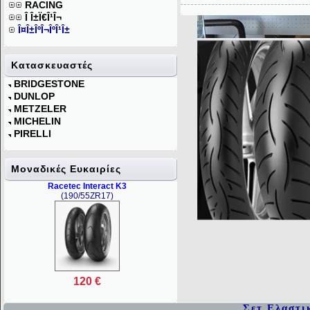
RACING
Î Î±Ï€Î¹Î¬
Î¤Î±ÎºÎ¬ÎºÎ¹Î±
Κατασκευαστές
BRIDGESTONE
DUNLOP
METZELER
MICHELIN
PIRELLI
Mοναδικές Ευκαιρίες
Racetec Interact K3
(190/55ZR17)
120 €
Σετ Ελαστι