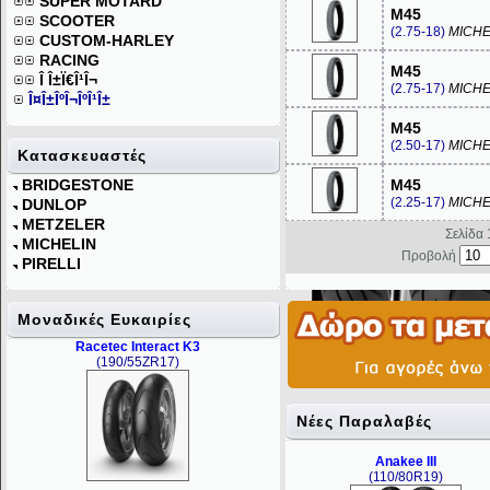
SUPER MOTARD
M45
SCOOTER
(2.75-18)
MICHE
CUSTOM-HARLEY
RACING
M45
Î Î±Ï€Î¹Î¬
(2.75-17)
MICHE
Î¤Î±ÎºÎ¬ÎºÎ¹Î±
M45
(2.50-17)
MICHE
Κατασκευαστές
BRIDGESTONE
M45
(2.25-17)
MICHE
DUNLOP
METZELER
Σελίδα 
MICHELIN
Προβολή
PIRELLI
Mοναδικές Ευκαιρίες
Racetec Interact K3
(190/55ZR17)
Νέες Παραλαβές
Anakee III
(110/80R19)