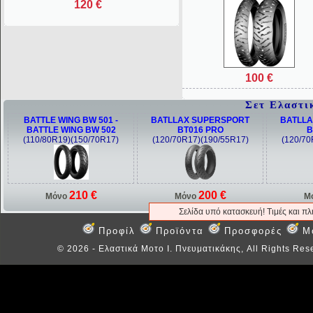
120 €
100 €
Σετ Ελαστι
BATTLE WING BW 501 -
BATLLAX SUPERSPORT
BATLLA
BATTLE WING BW 502
BT016 PRO
B
(110/80R19)(150/70R17)
(120/70R17)(190/55R17)
(120/70
210 €
200 €
Μόνο
Μόνο
Μ
Σελίδα υπό κατασκευή! Τιμές και π
Προφίλ
Προϊόντα
Προσφορές
M
©
2026 - Ελαστικά Μοτο Ι. Πνευματικάκης, All Rights Res