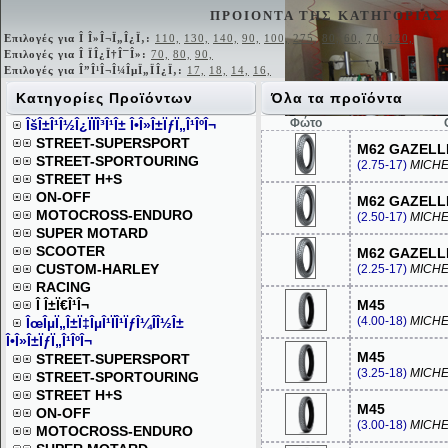
ΠΡΟΙΟΝΤΑ ΤΗΣ ΚΑΤΗΓΟΡΙΑΣ
Επιλογές για Î Î»Î¬Ï„Î¿Ï‚:
110,
130,
140,
90,
100,
275,
80,
60,
70,
120,
Επιλογές για Î ÏÎ¿Ï†Î¯Î»:
70,
80,
90,
Επιλογές για Î”Î¹Î¬Î¼ÎµÏ„ÏÎ¿Ï‚:
17,
18,
14,
16,
Κατηγορίες Προϊόντων
Όλα τα προϊόντα
Φώτο
ÎšÎ±Î¹Î½Î¿ÏÏÎ³Î¹Î± Î•Î»Î±ÏƒÏ„Î¹ÎºÎ¬
STREET-SUPERSPORT
M62 GAZELL
STREET-SPORTOURING
(2.75-17)
MICHE
STREET H+S
ON-OFF
M62 GAZELL
MOTOCROSS-ENDURO
(2.50-17)
MICHE
SUPER MOTARD
SCOOTER
M62 GAZELL
CUSTOM-HARLEY
(2.25-17)
MICHE
RACING
Î Î±Ï€Î¹Î¬
M45
(4.00-18)
MICHE
ÎœÎµÏ„Î±Ï‡ÎµÎ¹ÏÎ¹ÏƒÎ¼Î­Î½Î±
Î•Î»Î±ÏƒÏ„Î¹ÎºÎ¬
M45
STREET-SUPERSPORT
(3.25-18)
MICHE
STREET-SPORTOURING
STREET H+S
M45
ON-OFF
(3.00-18)
MICHE
MOTOCROSS-ENDURO