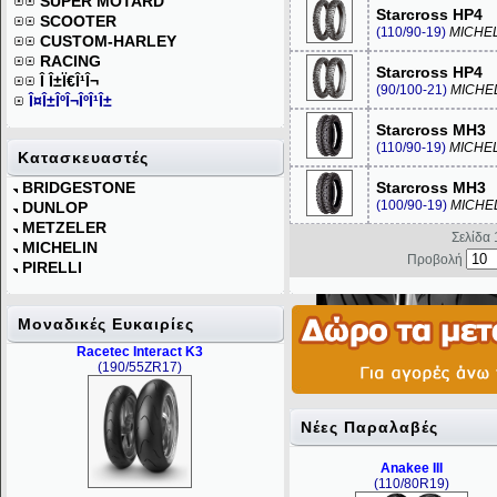
SUPER MOTARD
Starcross HP4
SCOOTER
(110/90-19)
MICHE
CUSTOM-HARLEY
RACING
Starcross HP4
Î Î±Ï€Î¹Î¬
(90/100-21)
MICHE
Î¤Î±ÎºÎ¬ÎºÎ¹Î±
Starcross MH3
(110/90-19)
MICHE
Κατασκευαστές
BRIDGESTONE
Starcross MH3
(100/90-19)
MICHE
DUNLOP
METZELER
Σελίδα 
MICHELIN
Προβολή
PIRELLI
Mοναδικές Ευκαιρίες
Racetec Interact K3
(190/55ZR17)
Νέες Παραλαβές
Anakee III
(110/80R19)