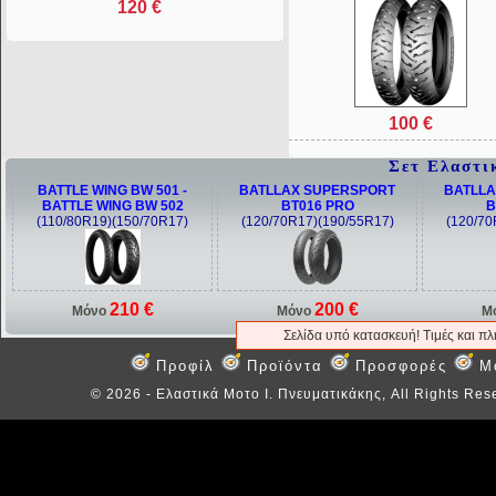
120 €
100 €
Σετ Ελαστι
BATTLE WING BW 501 -
BATLLAX SUPERSPORT
BATLLA
BATTLE WING BW 502
BT016 PRO
B
(110/80R19)(150/70R17)
(120/70R17)(190/55R17)
(120/70
210 €
200 €
Μόνο
Μόνο
Μ
Σελίδα υπό κατασκευή! Τιμές και π
Προφίλ
Προϊόντα
Προσφορές
M
©
2026 - Ελαστικά Μοτο Ι. Πνευματικάκης, All Rights Res