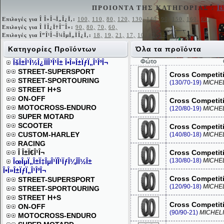
ΠΡΟΙΟΝΤΑ ΤΗΣ ΚΑΤΗΓΟΡΙΑΣ :
Îš
Επιλογές για Î Î»Î¬Ï„Î¿Ï‚:
100,
110,
80,
120,
130,
140,
90,
150,
160,
60,
Επιλογές για Î ÏÎ¿Ï†Î¯Î»:
90,
80,
70,
60,
Επιλογές για Î”Î¹Î¬Î¼ÎµÏ„ÏÎ¿Ï‚:
18,
19,
21,
17,
10,
12,
14,
16,
Κατηγορίες Προϊόντων
Όλα τα προϊόντα
Φώτο
ÎšÎ±Î¹Î½Î¿ÏÏÎ³Î¹Î± Î•Î»Î±ÏƒÏ„Î¹ÎºÎ¬
STREET-SUPERSPORT
Cross Competit
STREET-SPORTOURING
(130/70-19)
MICHE
STREET H+S
ON-OFF
Cross Competit
MOTOCROSS-ENDURO
(120/80-19)
MICHE
SUPER MOTARD
SCOOTER
Cross Competit
CUSTOM-HARLEY
(140/80-18)
MICHE
RACING
Î Î±Ï€Î¹Î¬
Cross Competit
(130/80-18)
MICHE
ÎœÎµÏ„Î±Ï‡ÎµÎ¹ÏÎ¹ÏƒÎ¼Î­Î½Î±
Î•Î»Î±ÏƒÏ„Î¹ÎºÎ¬
Cross Competit
STREET-SUPERSPORT
(120/90-18)
MICHE
STREET-SPORTOURING
STREET H+S
Cross Competit
ON-OFF
(90/90-21)
MICHEL
MOTOCROSS-ENDURO