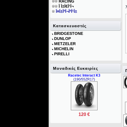
RACING
Î Î±Ï€Î¹Î¬
Î¤Î±ÎºÎ¬ÎºÎ¹Î±
Κατασκευαστές
BRIDGESTONE
DUNLOP
METZELER
MICHELIN
PIRELLI
Mοναδικές Ευκαιρίες
Racetec Interact K3
(190/55ZR17)
120 €