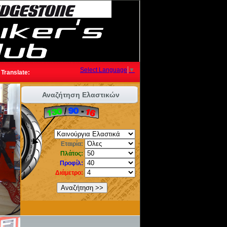
Select Language
▼
Translate:
Αναζήτηση Ελαστικών
Εταιρία:
Πλάτος:
Προφίλ:
Διάμετρο: