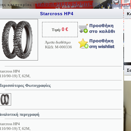
ης κατηγορίας :
ÎšÎ±Î¹Î½Î¿ÏÏÎ³Î¹Î± Î•Î»Î±ÏƒÏ„Î¹ÎºÎ¬
:
Motocross-
Starcross HP4
Κ
0 €
Τιμή:
Άμεσα διαθέσιμο
ΚΩΔ: M-000336
Σ
tarcross HP4
110/90-19) T, 62M,
Περισσότερες Φωτογραφίες
Αναλυτική περιγραφή
tarcross HP4
110/90-19) T, 62M,