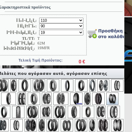
Χαρακτηριστικά προϊόντος
Î Î»Î¬Ï„Î¿Ï‚:
Î ÏÎ¿Ï†Î¯Î»:
Î”Î¹Î¬Î¼ÎµÏ„ÏÎ¿Ï‚:
TL/TT:
T
Î”ÎµÎ¯ÎºÏ„ÎµÏ‚:
62M
19MFR
Î•Î¼Ï€Ï-ÎŸÏ€Î¹ÏƒÎ¸:
Τελική Τιμή Προϊόντος:
0 €
Πελάτες που αγόρασαν αυτό, αγόρασαν επίσης