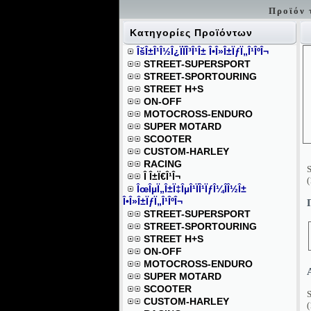
Προϊόν τ
Κατηγορίες Προϊόντων
ÎšÎ±Î¹Î½Î¿ÏÏÎ³Î¹Î± Î•Î»Î±ÏƒÏ„Î¹ÎºÎ¬
STREET-SUPERSPORT
STREET-SPORTOURING
STREET H+S
ON-OFF
MOTOCROSS-ENDURO
SUPER MOTARD
SCOOTER
CUSTOM-HARLEY
RACING
S
Î Î±Ï€Î¹Î¬
(
ÎœÎµÏ„Î±Ï‡ÎµÎ¹ÏÎ¹ÏƒÎ¼Î­Î½Î±
Î•Î»Î±ÏƒÏ„Î¹ÎºÎ¬
STREET-SUPERSPORT
STREET-SPORTOURING
STREET H+S
ON-OFF
MOTOCROSS-ENDURO
SUPER MOTARD
SCOOTER
S
CUSTOM-HARLEY
(