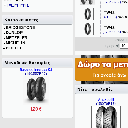
Î Î±Ï€Î¹Î¬
(190/50-17)
PIR
Î¤Î±ÎºÎ¬ÎºÎ¹Î±
TW42
(4.10-18)
BRID
Κατασκευαστές
BRIDGESTONE
TW42
(120/90-18)
BR
DUNLOP
METZELER
Σελίδα 1
MICHELIN
Προβολή
PIRELLI
Mοναδικές Ευκαιρίες
Racetec Interact K3
(190/55ZR17)
Νέες Παραλαβές
Anakee III
(150/70R17)
120 €