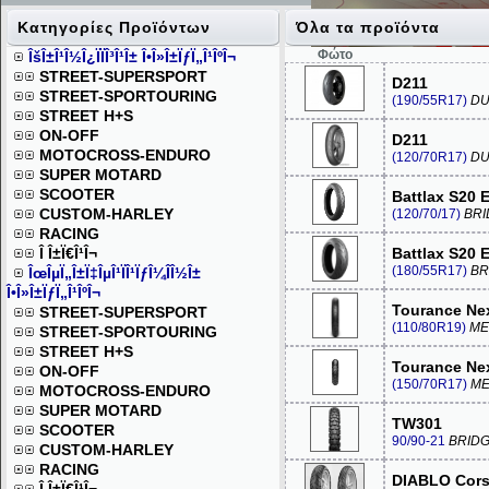
Κατηγορίες Προϊόντων
Όλα τα προϊόντα
Φώτο
ÎšÎ±Î¹Î½Î¿ÏÏÎ³Î¹Î± Î•Î»Î±ÏƒÏ„Î¹ÎºÎ¬
STREET-SUPERSPORT
D211
STREET-SPORTOURING
(190/55R17)
DU
STREET H+S
ON-OFF
D211
MOTOCROSS-ENDURO
(120/70R17)
DU
SUPER MOTARD
SCOOTER
Battlax S20 
CUSTOM-HARLEY
(120/70/17)
BR
RACING
Î Î±Ï€Î¹Î¬
Battlax S20 
(180/55R17)
BR
ÎœÎµÏ„Î±Ï‡ÎµÎ¹ÏÎ¹ÏƒÎ¼Î­Î½Î±
Î•Î»Î±ÏƒÏ„Î¹ÎºÎ¬
Tourance Ne
STREET-SUPERSPORT
(110/80R19)
ME
STREET-SPORTOURING
STREET H+S
Tourance Ne
ON-OFF
(150/70R17)
ME
MOTOCROSS-ENDURO
SUPER MOTARD
TW301
SCOOTER
90/90-21
BRID
CUSTOM-HARLEY
RACING
DIABLO Corsa