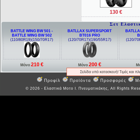
130 €
Σετ Ελαστι
BATTLE WING BW 501 -
BATLLAX SUPERSPORT
BATLLA
BATTLE WING BW 502
BT016 PRO
B
(110/80R19)(150/70R17)
(120/70R17)(190/55R17)
(120/70
210 €
200 €
Μόνο
Μόνο
Μ
Σελίδα υπό κατασκευή! Τιμές και π
Προφίλ
Προϊόντα
Προσφορές
M
©
2026 - Ελαστικά Μοτο Ι. Πνευματικάκης, All Rights Res