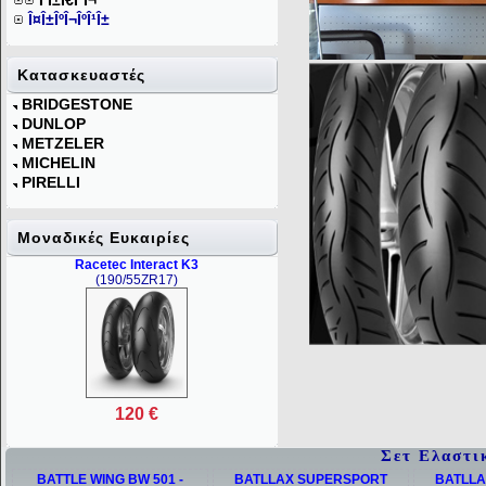
Î Î±Ï€Î¹Î¬
Î¤Î±ÎºÎ¬ÎºÎ¹Î±
Κατασκευαστές
BRIDGESTONE
DUNLOP
METZELER
MICHELIN
PIRELLI
Mοναδικές Ευκαιρίες
Racetec Interact K3
(190/55ZR17)
120 €
Σετ Ελαστι
BATTLE WING BW 501 -
BATLLAX SUPERSPORT
BATLLA