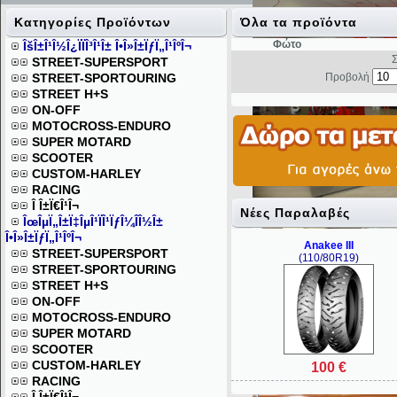
Κατηγορίες Προϊόντων
Όλα τα προϊόντα
Φώτο
ÎšÎ±Î¹Î½Î¿ÏÏÎ³Î¹Î± Î•Î»Î±ÏƒÏ„Î¹ÎºÎ¬
Σε
STREET-SUPERSPORT
STREET-SPORTOURING
Προβολή
STREET H+S
ON-OFF
MOTOCROSS-ENDURO
SUPER MOTARD
SCOOTER
CUSTOM-HARLEY
RACING
Î Î±Ï€Î¹Î¬
Νέες Παραλαβές
ÎœÎµÏ„Î±Ï‡ÎµÎ¹ÏÎ¹ÏƒÎ¼Î­Î½Î±
Î•Î»Î±ÏƒÏ„Î¹ÎºÎ¬
Anakee III
STREET-SUPERSPORT
(110/80R19)
STREET-SPORTOURING
STREET H+S
ON-OFF
MOTOCROSS-ENDURO
SUPER MOTARD
SCOOTER
CUSTOM-HARLEY
100 €
RACING