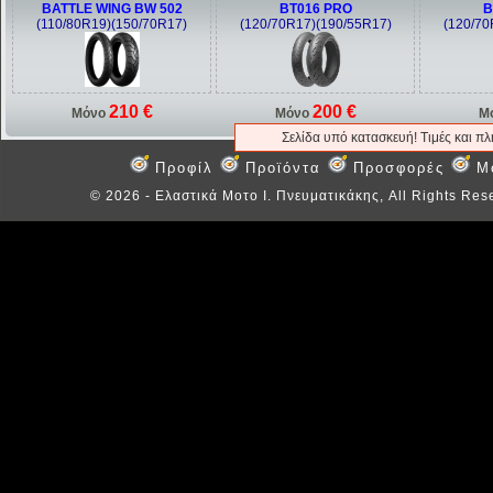
BATTLE WING BW 502
BT016 PRO
B
(110/80R19)(150/70R17)
(120/70R17)(190/55R17)
(120/70
210 €
200 €
Μόνο
Μόνο
Μ
Σελίδα υπό κατασκευή! Τιμές και π
Προφίλ
Προϊόντα
Προσφορές
M
©
2026 - Ελαστικά Μοτο Ι. Πνευματικάκης, All Rights Res